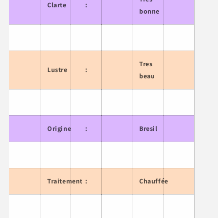
Clarte
:
bonne
Tres
Lustre
:
beau
Origine
:
Bresil
Traitement
:
Chauffée