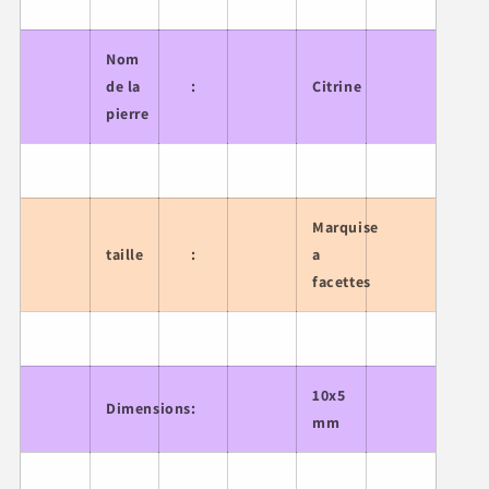
Nom
de la
:
Citrine
pierre
Marquise
taille
:
a
facettes
10x5
Dimensions
:
mm