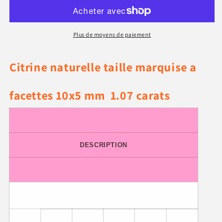
marquise
marquise
a
a
facettes
facettes
Plus de moyens de paiement
10x5
10x5
mm
mm
1.07
1.07
Citrine naturelle taille marquise a
carats
carats
facettes 10x5 mm 1.07 carats
DESCRIPTION