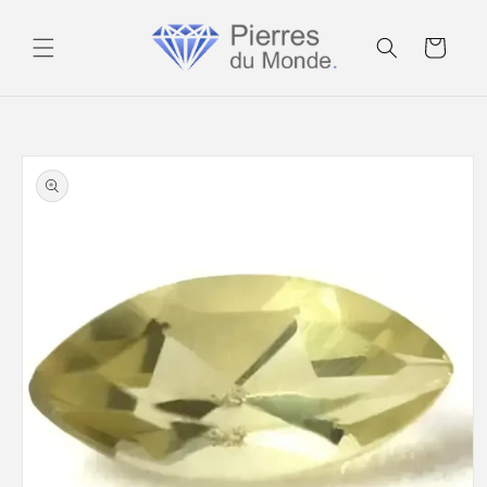
Ignorer et
passer au
Panier
contenu
Passer aux
informations
produits