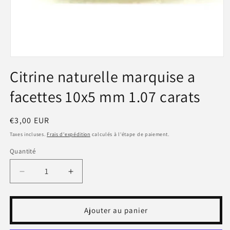
Ouvrir
le
Citrine naturelle marquise a
média
1
facettes 10x5 mm 1.07 carats
dans
une
fenêtre
modale
Prix
€3,00 EUR
habituel
Taxes incluses.
Frais d'expédition
calculés à l'étape de paiement.
Quantité
Réduire
Augmenter
la
la
quantité
quantité
de
de
Ajouter au panier
Citrine
Citrine
naturelle
naturelle