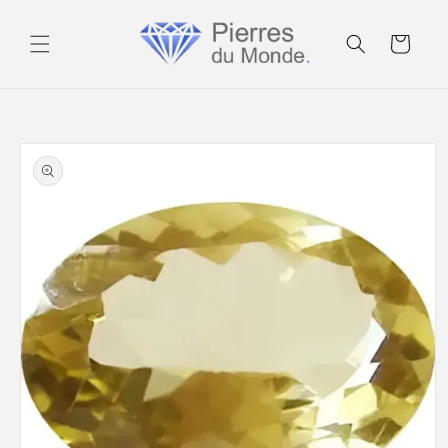
Ignorer et
passer au
Panier
contenu
Passer aux
informations
produits