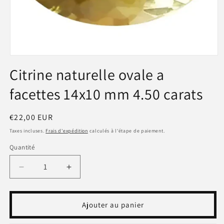
Ouvrir
le
Citrine naturelle ovale a
média
1
facettes 14x10 mm 4.50 carats
dans
une
fenêtre
modale
Prix
€22,00 EUR
habituel
Taxes incluses.
Frais d'expédition
calculés à l'étape de paiement.
Quantité
Réduire
Augmenter
la
la
quantité
quantité
de
de
Ajouter au panier
Citrine
Citrine
naturelle
naturelle