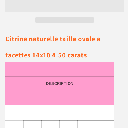
ovale
ovale
a
a
facettes
facettes
14x10
14x10
mm
mm
4.50
4.50
Citrine naturelle taille ovale a
carats
carats
facettes 14x10 4.50 carats
DESCRIPTION