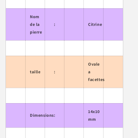
Nom
de la
:
Citrine
pierre
Ovale
taille
:
a
facettes
14x10
Dimensions
:
mm