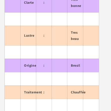
Clarte
:
bonne
Tres
Lustre
:
beau
Origine
:
Bresil
Traitement
:
Chauffée