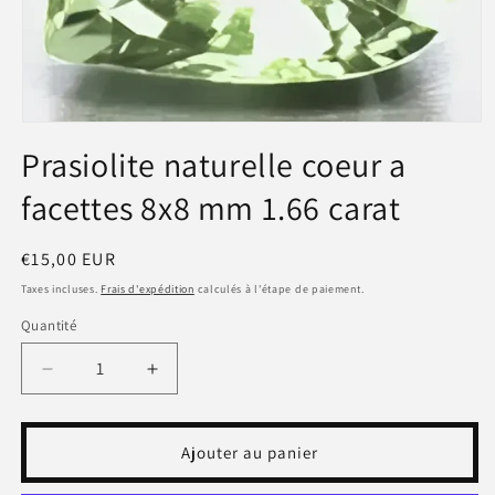
Ouvrir
le
Prasiolite naturelle coeur a
média
1
facettes 8x8 mm 1.66 carat
dans
une
fenêtre
modale
Prix
€15,00 EUR
habituel
Taxes incluses.
Frais d'expédition
calculés à l'étape de paiement.
Quantité
Réduire
Augmenter
la
la
quantité
quantité
de
de
Ajouter au panier
Prasiolite
Prasiolite
naturelle
naturelle