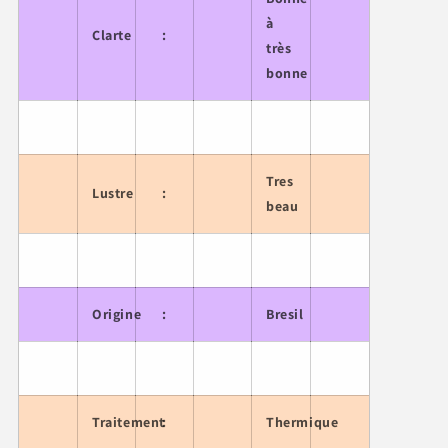
à
Clarte
:
très
bonne
Tres
Lustre
:
beau
Origine
:
Bresil
Traitement
:
Thermique