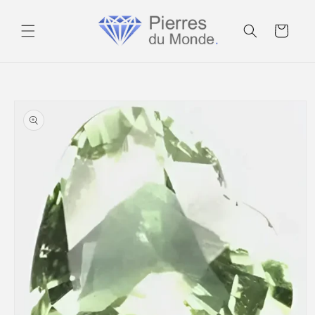
Ignorer et
passer au
Panier
contenu
Passer aux
informations
produits