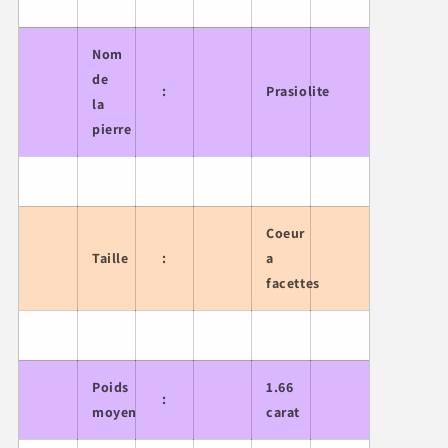
Nom
de
:
Prasiolite
la
pierre
Coeur
Taille
:
a
facettes
Poids
1.66
:
moyen
carat