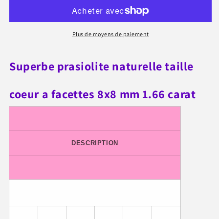
coeur
coeur
a
a
facettes
facettes
Plus de moyens de paiement
8x8
8x8
mm
mm
1.66
1.66
Superbe prasiolite naturelle taille
carat
carat
coeur a facettes 8x8 mm 1.66 carat
DESCRIPTION