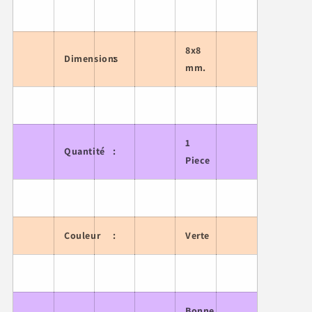
8x8
Dimensions
:
mm.
1
Quantité
:
Piece
Couleur
:
Verte
Bonne