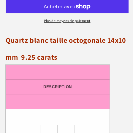
octogonal
octogonal
14x10
14x10
mm
mm
Plus de moyens de paiement
9.25
9.25
carats
carats
Quartz blanc taille octogonale 14x10
mm 9.25 carats
DESCRIPTION