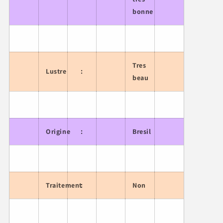
bonne
Tres
Lustre
:
beau
Origine
:
Bresil
Traitement
:
Non