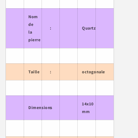
Nom
de
:
Quartz
la
pierre
Taille
:
octogonale
14x10
Dimensions
:
mm