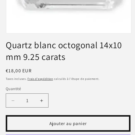
Ouvrir
le
Quartz blanc octogonal 14x10
média
1
mm 9.25 carats
dans
une
fenêtre
modale
Prix
€18,00 EUR
habituel
Taxes incluses.
Frais d'expédition
calculés à l'étape de paiement.
Quantité
Réduire
Augmenter
la
la
quantité
quantité
de
de
Ajouter au panier
Quartz
Quartz
blanc
blanc