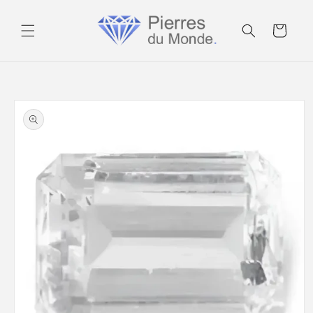
Ignorer et
passer au
Panier
contenu
Passer aux
informations
produits