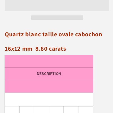
taille
taille
ovale
ovale
cabochon
cabochon
16x12
16x12
mm
mm
8.80
8.80
Quartz blanc taille ovale cabochon
carats
carats
16x12 mm 8.80 carats
DESCRIPTION