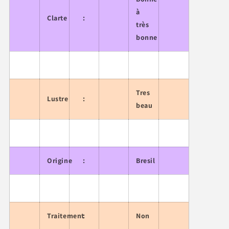
à
Clarte
:
très
bonne
Tres
Lustre
:
beau
Origine
:
Bresil
Traitement
:
Non