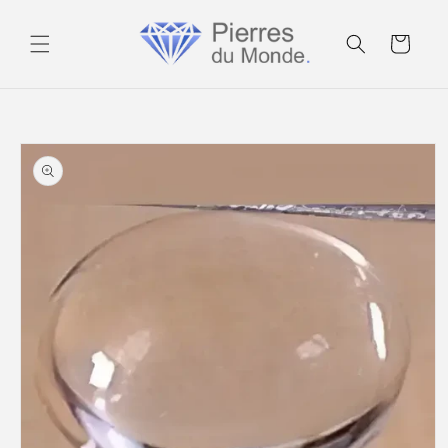
Ignorer et
passer au
Panier
contenu
Passer aux
informations
produits