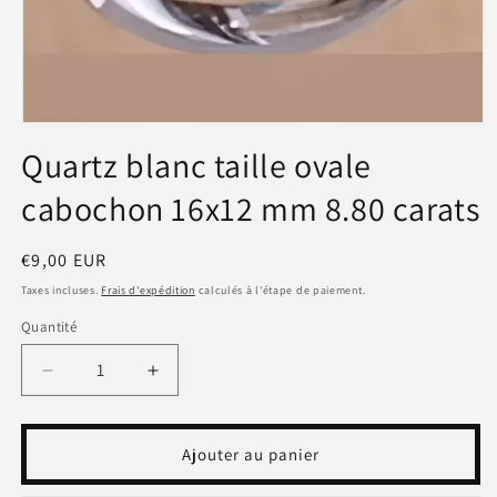
Ouvrir
le
Quartz blanc taille ovale
média
1
cabochon 16x12 mm 8.80 carats
dans
une
fenêtre
modale
Prix
€9,00 EUR
habituel
Taxes incluses.
Frais d'expédition
calculés à l'étape de paiement.
Quantité
Réduire
Augmenter
la
la
quantité
quantité
de
de
Ajouter au panier
Quartz
Quartz
blanc
blanc