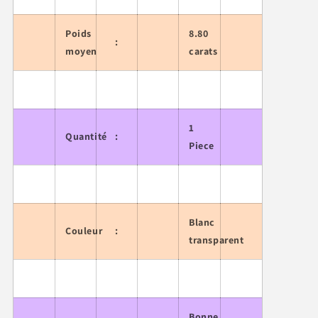
Poids
8.80
:
moyen
carats
1
Quantité
:
Piece
Blanc
Couleur
:
transparent
Bonne