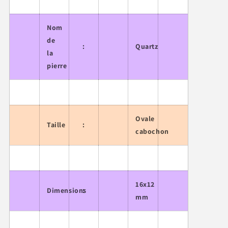
Nom
de
:
Quartz
la
pierre
Ovale
Taille
:
cabochon
16x12
Dimensions
:
mm